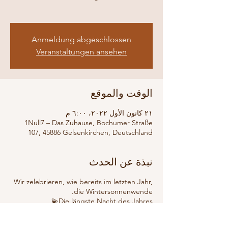
Anmeldung abgeschlossen
Veranstaltungen ansehen
الوقت والموقع
٢١ كانون الأول ٢٠٢٢، ٦:٠٠ م
1Null7 – Das Zuhause, Bochumer Straße
107, 45886 Gelsenkirchen, Deutschland
نبذة عن الحدث
Wir zelebrieren, wie bereits im letzten Jahr,
die Wintersonnenwende.
Die längste Nacht des Jahres💫
Komm‘ mit auf eine unvergessliche Reise...
Wir verabschieden uns von Altem, nicht