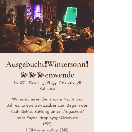
❗️Ausgebucht❗️Wintersonn
enwende💫💫💫
الأربعاء، ٢١ كانون الأول
  |  
1Null7 – Das
Zuhause
Wir zelebrieren die längste Nacht des
Jahres. Erlebe den Zauber zum Beginn der
Rauhnächte. Zahlung unter „Yogashop“