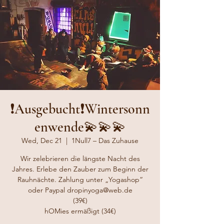
❗️Ausgebucht❗️Wintersonn
enwende💫💫💫
Wed, Dec 21
  |  
1Null7 – Das Zuhause
Wir zelebrieren die längste Nacht des
Jahres. Erlebe den Zauber zum Beginn der
Rauhnächte. Zahlung unter „Yogashop“
oder Paypal dropinyoga@web.de
(39€)
hOMies ermäßigt (34€)