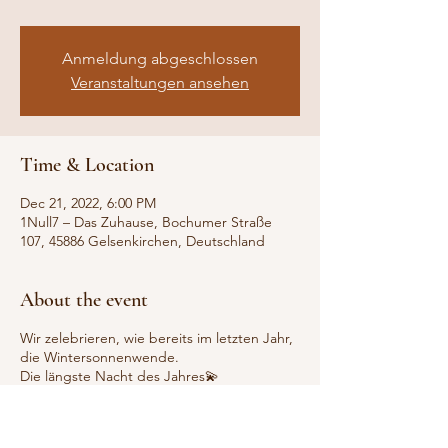
Anmeldung abgeschlossen
Veranstaltungen ansehen
Time & Location
Dec 21, 2022, 6:00 PM
1Null7 – Das Zuhause, Bochumer Straße
107, 45886 Gelsenkirchen, Deutschland
About the event
Wir zelebrieren, wie bereits im letzten Jahr,
die Wintersonnenwende.
Die längste Nacht des Jahres💫
Komm‘ mit auf eine unvergessliche Reise...
Wir verabschieden uns von Altem, nicht
mehr Dienlichem und machen uns bereit