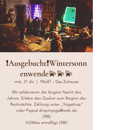
❗️Ausgebucht❗️Wintersonn
enwende💫💫💫
mié, 21 dic
  |  
1Null7 – Das Zuhause
Wir zelebrieren die längste Nacht des
Jahres. Erlebe den Zauber zum Beginn der
Rauhnächte. Zahlung unter „Yogashop“
oder Paypal dropinyoga@web.de
(39€)
hOMies ermäßigt (34€)