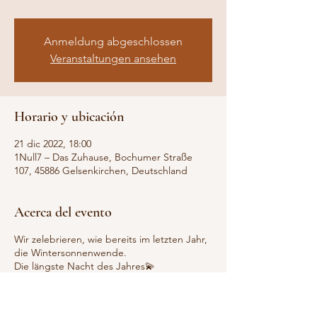
Anmeldung abgeschlossen
Veranstaltungen ansehen
Horario y ubicación
21 dic 2022, 18:00
1Null7 – Das Zuhause, Bochumer Straße
107, 45886 Gelsenkirchen, Deutschland
Acerca del evento
Wir zelebrieren, wie bereits im letzten Jahr,
die Wintersonnenwende.
Die längste Nacht des Jahres💫
Komm‘ mit auf eine unvergessliche Reise...
Wir verabschieden uns von Altem, nicht
mehr Dienlichem und machen uns bereit