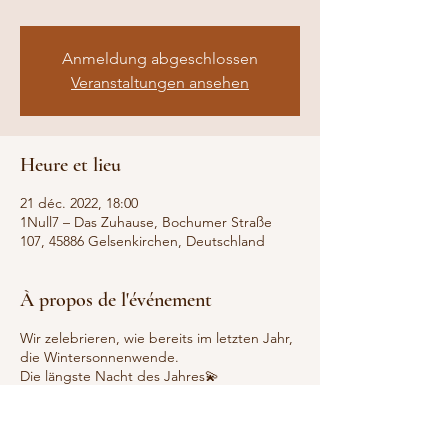
Anmeldung abgeschlossen
Veranstaltungen ansehen
Heure et lieu
21 déc. 2022, 18:00
1Null7 – Das Zuhause, Bochumer Straße
107, 45886 Gelsenkirchen, Deutschland
À propos de l'événement
Wir zelebrieren, wie bereits im letzten Jahr,
die Wintersonnenwende.
Die längste Nacht des Jahres💫
Komm‘ mit auf eine unvergessliche Reise...
Wir verabschieden uns von Altem, nicht
mehr Dienlichem und machen uns bereit