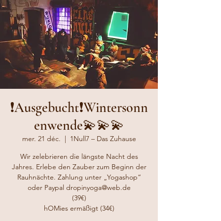
❗️Ausgebucht❗️Wintersonn
enwende💫💫💫
mer. 21 déc.
  |  
1Null7 – Das Zuhause
Wir zelebrieren die längste Nacht des
Jahres. Erlebe den Zauber zum Beginn der
Rauhnächte. Zahlung unter „Yogashop“
oder Paypal dropinyoga@web.de
(39€)
hOMies ermäßigt (34€)