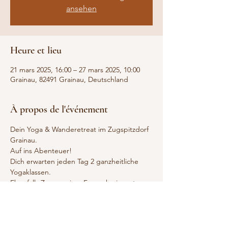
ansehen
Heure et lieu
21 mars 2025, 16:00 – 27 mars 2025, 10:00
Grainau, 82491 Grainau, Deutschland
À propos de l'événement
Dein Yoga & Wanderetreat im Zugspitzdorf 
Grainau. 
Auf ins Abenteuer!
Dich erwarten jeden Tag 2 ganzheitliche 
Yogaklassen. 
Ebenfalls Zeremonien, Frauenkreise, etc.
Ich unterrichte InYo - intuitives Yoga nach 
klassischem tantrischen Ansatz. 
Was du noch erhälst: