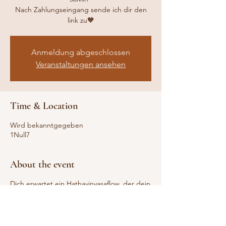
Nach Zahlungseingang sende ich dir den
link zu🧡
Anmeldung abgeschlossen
Veranstaltungen ansehen
Time & Location
Wird bekanntgegeben
1Null7
About the event
Dich erwartet ein Hathavinyasaflow, der dein
inneres Feuer🔥 entfachen wird.
Dieser Kurs richtet sich an Yogis mit
Vorkenntnissen und Yogis, die erste
Vorerfahrungen haben, bzw. seit wenigstens