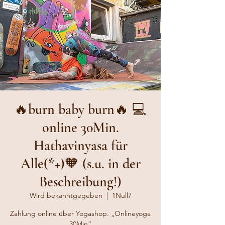
🔥burn baby burn🔥 💻
online 30Min.
Hathavinyasa für
Alle(*+)🧡 (s.u. in der
Beschreibung!)
Wird bekanntgegeben
  |  
1Null7
Zahlung online über Yogashop. „Onlineyoga
30Min“