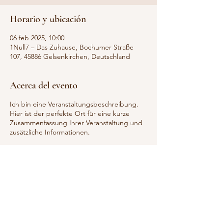
Horario y ubicación
06 feb 2025, 10:00
1Null7 – Das Zuhause, Bochumer Straße
107, 45886 Gelsenkirchen, Deutschland
Acerca del evento
Ich bin eine Veranstaltungsbeschreibung.
Hier ist der perfekte Ort für eine kurze
Zusammenfassung Ihrer Veranstaltung und
zusätzliche Informationen.
Informieren Sie Ihre Gäste über den Ablauf,
die vorgeschriebene Kleiderordnung und
weitere wichtige Informationen. Sollten Sie
Redner auf Ihrer Verantstaltung haben, ist
dies eine tolle Möglichkeit, um sie und Ihre
Beitragsthemen vorzustellen. Falls Ihre
Veranstaltung auf ein bestimmtes Publikum
ausgerichtet ist, erwähnen Sie es hier.