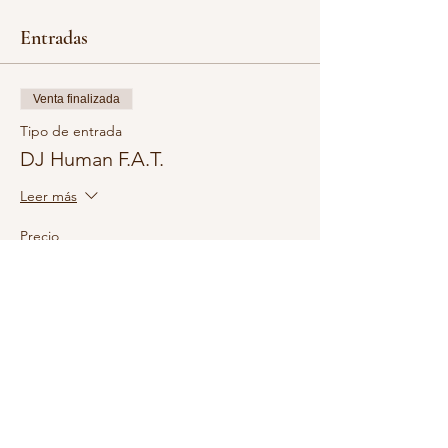
Entradas
Venta finalizada
Tipo de entrada
DJ Human F.A.T.
Leer más
Precio
5,00 €
+0,13 € de comisión de servicio de entradas
Compartir este evento