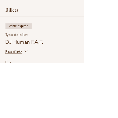
Billets
Vente expirée
Type de billet
DJ Human F.A.T.
Plus d'info
Prix
5,00 €
+ 0,13 € de frais de billetterie
Partager cet événement