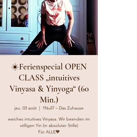
☀️Ferienspecial OPEN
CLASS „intuitives
Vinyasa & Yinyoga“ (60
Min.)
jeu. 03 août
  |  
1Null7 – Das Zuhause
weiches intuitives Vinyasa. Wir beenden im
völligen Yin (in absoluter Stille)
Für ALLE🧡