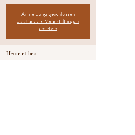
Anmeldung geschlossen
Jetzt andere Veranstaltungen
ansehen
Heure et lieu
03 août 2023, 18:00
1Null7 – Das Zuhause, Bochumer Straße
107, 45886 Gelsenkirchen, Deutschland
Partager cet événement