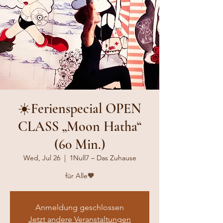
☀️Ferienspecial OPEN
CLASS „Moon Hatha“
(60 Min.)
Wed, Jul 26
  |  
1Null7 – Das Zuhause
für Alle🧡
Anmeldung geschlossen
Jetzt andere Veranstaltungen