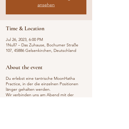
ansehen
Time & Location
Jul 26, 2023, 6:00 PM
1Null7 – Das Zuhause, Bochumer Straße
107, 45886 Gelsenkirchen, Deutschland
About the event
Du erlebst eine tantrische MoonHatha
Practice, in der die einzelnen Positionen
länger gehalten werden.
Wir verbinden uns am Abend mit der
erdenden Mondenergie und legen den
Schwerpunkt auf Drehungen, Vorbeugen
und die Ausatmung. So schaffen wir Ruhe
und Stabilität für Körper und Geist.
Das längere Halten in den Asanas verstärkt
die Wirkung und lässt den erdenden Effekt