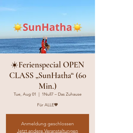
☀️Ferienspecial OPEN
CLASS „SunHatha“ (60
Min.)
Tue, Aug 01
  |  
1Null7 – Das Zuhause
Für ALLE🧡
Anmeldung geschlossen
Jetzt andere Veranstaltungen