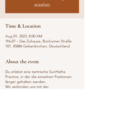
ansehen
Time & Location
Aug 01, 2023, 8:00 AM
1Null7 – Das Zuhause, Bochumer Straße
107, 45886 Gelsenkirchen, Deutschland
About the event
Du erlebst eine tantrische SunHatha
Practice, in der die einzelnen Positionen
länger gehalten werden.
Wir verbinden uns mit der
energetisierenden Sonnenenergie am
Morgen und legen den Schwerpunkt auf
aktivierende Seitneigungen, herzöffnende
Rückbeugen und die Einatmung.
❗️Alle Level willkommen❗️
Beginner, die bereits regelmäßig Yoga mit