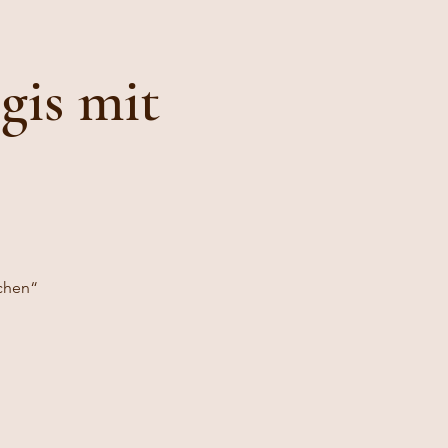
gis mit
chen“