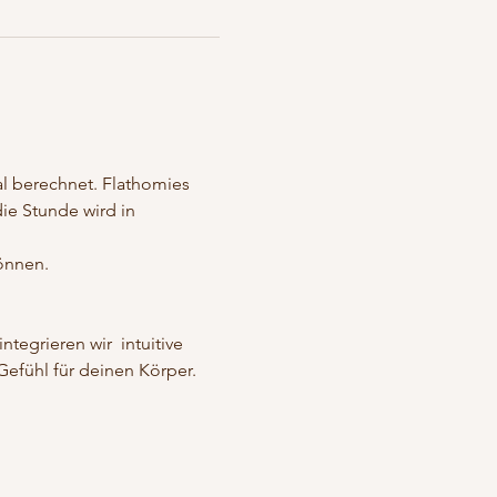
 berechnet. Flathomies 
die Stunde wird in 
önnen. 
tegrieren wir  intuitive 
efühl für deinen Körper. 