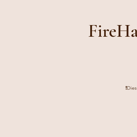
FireHa
❗️Di