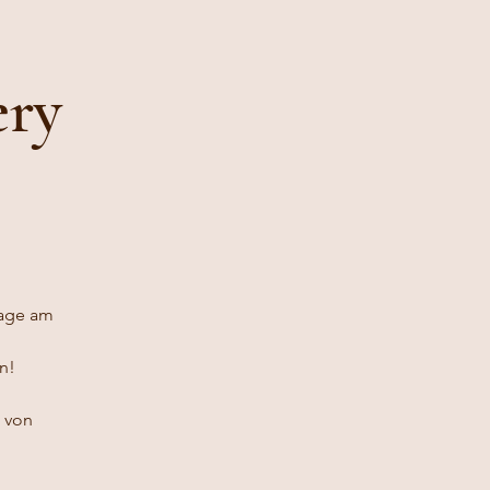
ery
sage am
n!
n von