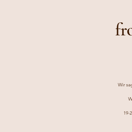
fr
Wir sa
W
19-2