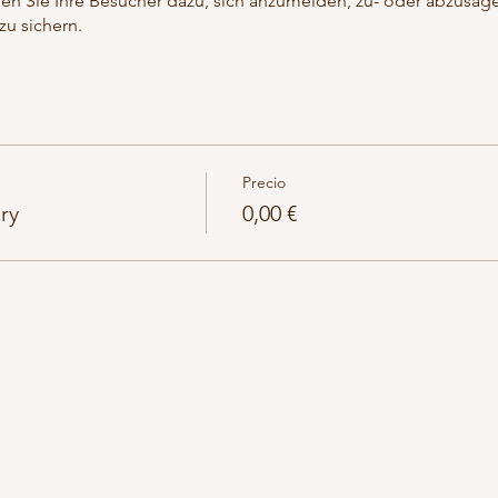
en Sie Ihre Besucher dazu, sich anzumelden, zu- oder abzusage
zu sichern.
Precio
ry
0,00 €