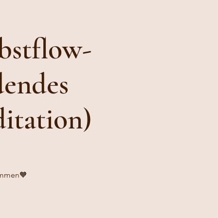
bstflow-
dendes
itation)
kommen🧡