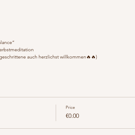
alance“
erbstmeditation
tgeschrittene auch herzlichst willkommen🔥🔥)
Price
€0.00