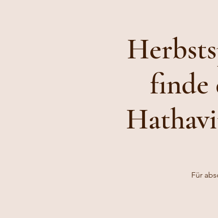
Herbsts
finde
Hathavi
Für abs