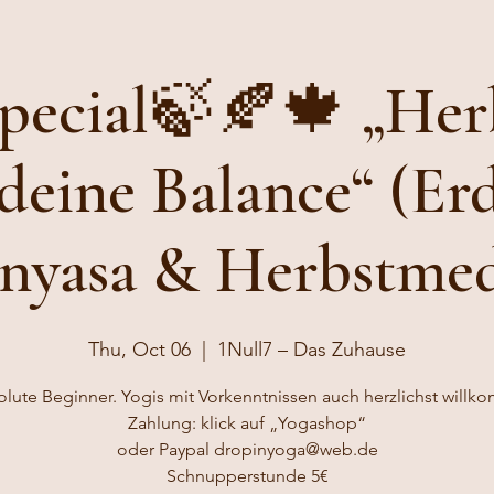
pecial🍃🍂🍁 „Her
 deine Balance“ (Er
nyasa & Herbstmed
Thu, Oct 06
  |  
1Null7 – Das Zuhause
olute Beginner. Yogis mit Vorkenntnissen auch herzlichst will
Zahlung: klick auf „Yogashop“
oder Paypal dropinyoga@web.de
Schnupperstunde 5€