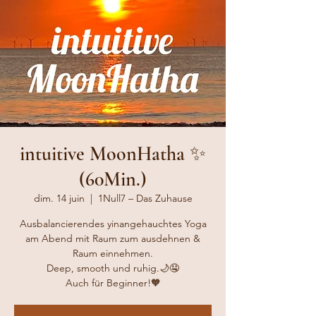
intuitive MoonHatha ✨
(60Min.)
dim. 14 juin
  |  
1Null7 – Das Zuhause
Ausbalancierendes yinangehauchtes Yoga
am Abend mit Raum zum ausdehnen &
Raum einnehmen.
Deep, smooth und ruhig.🌙🤤