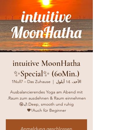
intuitive MoonHatha
✨Special✨ (60Min.)
الأحد، ١٤ أيلول
  |  
1Null7 – Das Zuhause
Ausbalancierendes Yoga am Abend mit
Auch für Beginner!🧡
Anmeldung geschlossen