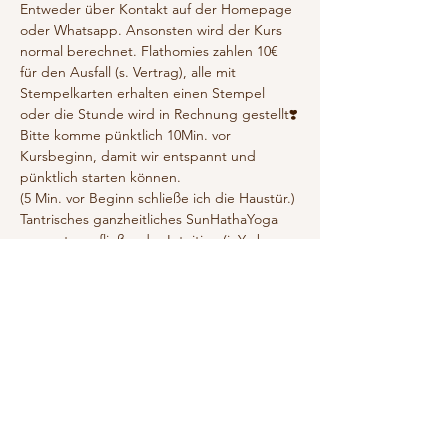
Entweder über Kontakt auf der Homepage 
oder Whatsapp. Ansonsten wird der Kurs 
normal berechnet. Flathomies zahlen 10€ 
für den Ausfall (s. Vertrag), alle mit 
Stempelkarten erhalten einen Stempel 
oder die Stunde wird in Rechnung gestellt❣️
Bitte komme pünktlich 10Min. vor 
Kursbeginn, damit wir entspannt und 
pünktlich starten können. 
(5 Min. vor Beginn schließe ich die Haustür.)
Tantrisches ganzheitliches SunHathaYoga 
umarmt von fließender Intuition (inYo by 
Tanja 1Null7).
SunHatha ist die 2. Stufe des Hathayoga. 
Hier bauen wir eine tiefere und sensiblere 
Verbindungen zur Pranayama auf. Wir 
praktizieren dynamischer, als in der 
MoonHatha-Praxis. Bringe deshalb bitte 
Vorkenntnisse mit!
Mehr anzeigen