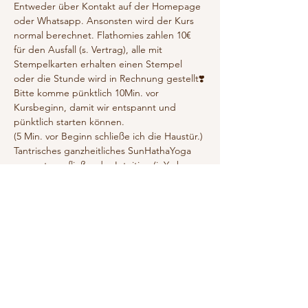
Entweder über Kontakt auf der Homepage 
oder Whatsapp. Ansonsten wird der Kurs 
normal berechnet. Flathomies zahlen 10€ 
für den Ausfall (s. Vertrag), alle mit 
Stempelkarten erhalten einen Stempel 
oder die Stunde wird in Rechnung gestellt❣️
Bitte komme pünktlich 10Min. vor 
Kursbeginn, damit wir entspannt und 
pünktlich starten können. 
(5 Min. vor Beginn schließe ich die Haustür.)
Tantrisches ganzheitliches SunHathaYoga 
umarmt von fließender Intuition (inYo by 
Tanja 1Null7).
SunHatha ist die 2. Stufe des Hathayoga. 
Hier bauen wir eine tiefere und sensiblere 
Verbindungen zur Pranayama auf. Wir 
praktizieren dynamischer, als in der 
MoonHatha-Praxis. Bringe deshalb bitte 
Vorkenntnisse mit!
Mostrar más