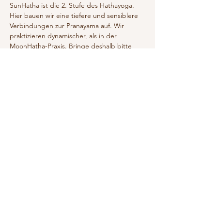
SunHatha ist die 2. Stufe des Hathayoga. 
Hier bauen wir eine tiefere und sensiblere 
Verbindungen zur Pranayama auf. Wir 
praktizieren dynamischer, als in der 
MoonHatha-Praxis. Bringe deshalb bitte 
Vorkenntnisse mit!
Schwerpunkt liegt auf Energetisierung 
durch Seitneigungen, Rückbeugen, 
Sonnengrüße und bewusstes Vinyasa. 
Einzelne Asanas werden länger gehalten. 
❗️Auf dich wartet ein völlig neues 
Yogaansatz❗️
Show More
Share this event