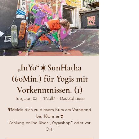
„InYo“☀️SunHatha
(60Min.) für Yogis mit
Vorkenntnissen. (1)
Tue, Jun 03
  |  
1Null7 – Das Zuhause
❣️Melde dich zu diesem Kurs am Vorabend
bis 18Uhr an❣️
Zahlung online über „Yogashop“ oder vor
Ort.