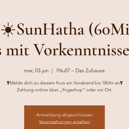
“☀️SunHatha (60Min
s mit Vorkenntnissen
mar, 03 jun
  |  
1Null7 – Das Zuhause
❣️Melde dich zu diesem Kurs am Vorabend bis 18Uhr an❣️
Zahlung online über „Yogashop“ oder vor Ort.
Anmeldung abgeschlossen
Veranstaltungen ansehen