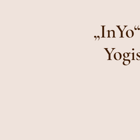
„InYo
Yogi