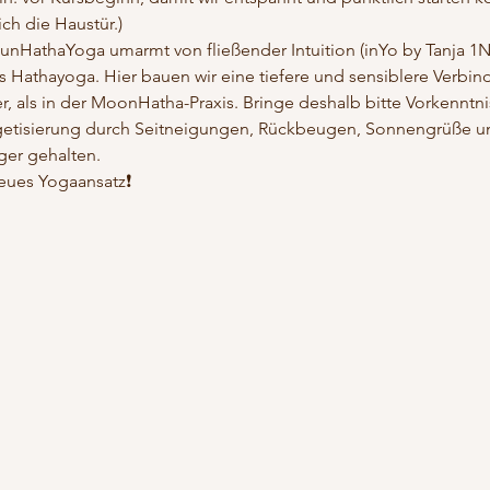
ich die Haustür.)
SunHathaYoga umarmt von fließender Intuition (inYo by Tanja 1Nu
es Hathayoga. Hier bauen wir eine tiefere und sensiblere Verbi
r, als in der MoonHatha-Praxis. Bringe deshalb bitte Vorkenntni
getisierung durch Seitneigungen, Rückbeugen, Sonnengrüße un
ger gehalten. 
neues Yogaansatz❗️