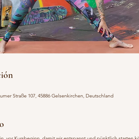
ción
umer Straße 107, 45886 Gelsenkirchen, Deutschland
to
. vor Kursbeginn, damit wir entspannt und pünktlich starten k