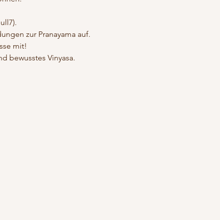
ll7).
ndungen zur Pranayama auf. 
sse mit!
d bewusstes Vinyasa. 