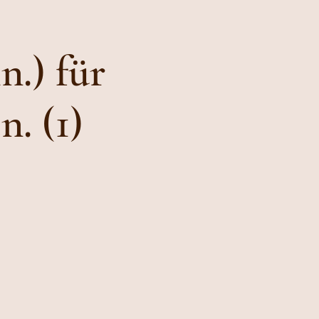
.) für
. (1)