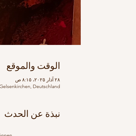
الوقت والموقع
٢٨ آذار ٢٠٢٥، ٨:١٥ ص
 Gelsenkirchen, Deutschland
نبذة عن الحدث
önnen. 