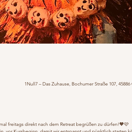
1Null7 – Das Zuhause, Bochumer Straße 107, 45886
mal freitags direkt nach dem Retreat begrüßen zu dürfen!🧡🩷
. vor Kursbeginn, damit wir entspannt und pünktlich starten k