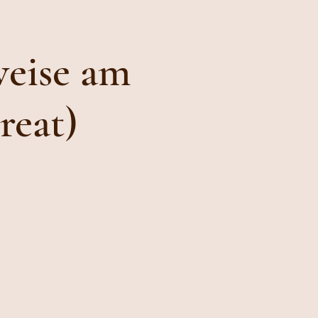
eise am
reat)