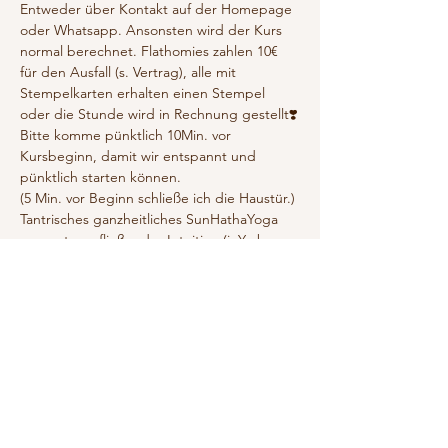
Entweder über Kontakt auf der Homepage 
oder Whatsapp. Ansonsten wird der Kurs 
normal berechnet. Flathomies zahlen 10€ 
für den Ausfall (s. Vertrag), alle mit 
Stempelkarten erhalten einen Stempel 
oder die Stunde wird in Rechnung gestellt❣️
Bitte komme pünktlich 10Min. vor 
Kursbeginn, damit wir entspannt und 
pünktlich starten können. 
(5 Min. vor Beginn schließe ich die Haustür.)
Tantrisches ganzheitliches SunHathaYoga 
umarmt von fließender Intuition (inYo by 
Tanja 1Null7).
SunHatha ist die 2. Stufe des Hathayoga. 
Hier bauen wir eine tiefere und sensiblere 
Verbindungen zur Pranayama auf. Wir 
praktizieren dynamischer, als in der 
MoonHatha-Praxis. Bringe deshalb bitte 
Vorkenntnisse mit!
Mostrar más