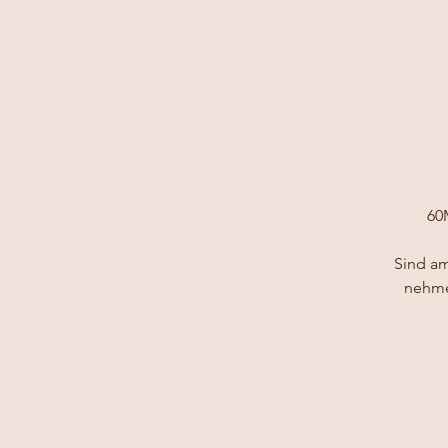
60
Sind a
nehme 