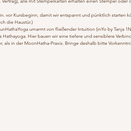
s. Vertrag), alle mit Stempelkarten erhalten einen Stempel oder 
. vor Kursbeginn, damit wir entspannt und pünktlich starten k
ich die Haustür.)
SunHathaYoga umarmt von fließender Intuition (inYo by Tanja 1Nu
es Hathayoga. Hier bauen wir eine tiefere und sensiblere Verbi
r, als in der MoonHatha-Praxis. Bringe deshalb bitte Vorkenntni