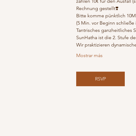
zahlen 10€ für den Ausfall (
Rechnung gestellt❣️
Bitte komme pünktlich 10Min
(5 Min. vor Beginn schließe 
Tantrisches ganzheitliches 
SunHatha ist die 2. Stufe d
Wir praktizieren dynamische
Mostrar más
RSVP