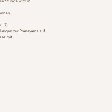
die Stunde wird in 
önnen. 
ll7).
ndungen zur Pranayama auf. 
sse mit!