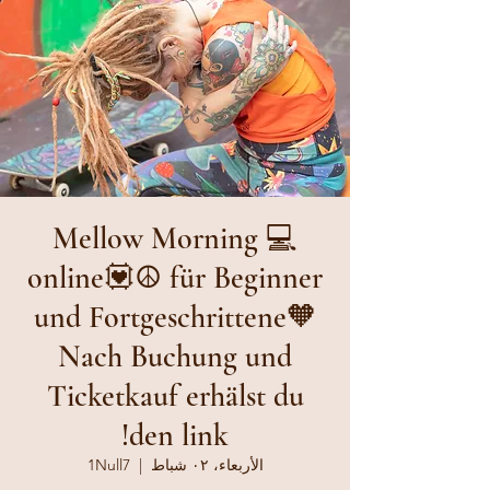
Mellow Morning 💻
online💟☮️ für Beginner
und Fortgeschrittene🧡
Nach Buchung und
Ticketkauf erhälst du
den link!
الأربعاء، ٠٢ شباط
  |  
1Null7