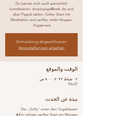
Du kannst mich auch persönlich
kontaktieren: dropinyoga@web.de und
über Paypal zahlen. Softer Start mit
Meditation und sanfter, tiefer Vinyasa-
Yogapraxis.
Anmeldung abgeschlossen
Veranstaltungen ansehen
الوقت والموقع
٠٢ شباط ٢٠٢٢، ٨:٠٠ ص
1Null7
نبذة عن الحدث
Der „Softy“ unter den Yogaklassen.
Ein ruhiger sanfter Start am Morgen☀️