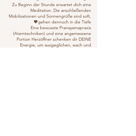
Zu Beginn der Stunde erwartet dich eine
Meditation. Die anschließenden
Mobilisationen und Sonnengrüße sind soft,
gehen dennoch in die Tiefe🧡
Eine bewusste Pranayamapraxis
(Atemtechniken) und eine angemessene
Portion Herzöffner schenken dir DEINE
Energie, um ausgeglichen, wach und
friedvoll in den Tag zu starten☀️🙏
Dein Selflove-Flow am Mittwoch💟☮️🕉
التذاكر
Hilfsmittel: Sitzkissen/ Bolster.
❗️Nach der Buchung (Button- Yoga buchen)
und dem Kauf eines Tickets (Button-
Yogashop), erhälst du deinen
انتهى البيع
Zoomlink.❗️Oder schreibe mir:
نوع التذكرة
dropinyoga@web.de
Auch PaypalZahlung möglich!
Mellow Morning online
Falls du bereits eine 10er-Karte o.ä. besitzt,
stempel ich diese ab.
السعر
Peace, Love,Rock’n’Roll & Namaste,
deine Tanja