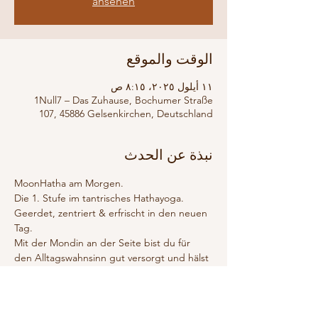
ansehen
الوقت والموقع
١١ أيلول ٢٠٢٥، ٨:١٥ ص
1Null7 – Das Zuhause, Bochumer Straße
107, 45886 Gelsenkirchen, Deutschland
نبذة عن الحدث
MoonHatha am Morgen.
Die 1. Stufe im tantrisches Hathayoga.
Geerdet, zentriert & erfrischt in den neuen 
Tag.
Mit der Mondin an der Seite bist du für 
den Alltagswahnsinn gut versorgt und hälst 
jeglichen Abenteuern stand.
Erfahre MoonHatha am Morgen.
Für mich persönlich die absolute 
Lieblingspraxis am Morgen. 