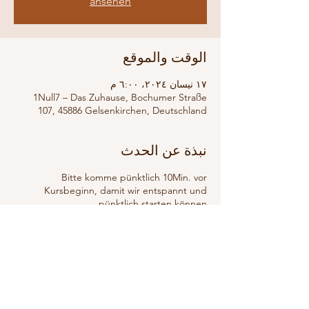
ansehen
الوقت والموقع
١٧ نيسان ٢٠٢٤، ٦:٠٠ م
1Null7 – Das Zuhause, Bochumer Straße
107, 45886 Gelsenkirchen, Deutschland
نبذة عن الحدث
Bitte komme pünktlich 10Min. vor
Kursbeginn, damit wir entspannt und
pünktlich starten können.
Kurz vor Beginn schließe ich die Haustür.
Dieses Special schließt die gewohnten
Sessions von Do & Fr ein.
Eine ruhige, erdende Praxis erwartet dich
😌.