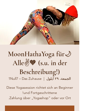
🌙MoonHathaYoga für
Alle✌️🧡 (s.u. in der
Beschreibung!)
الجمعة، ٢٩ أيلول
  |  
1Null7 – Das Zuhause
Diese Yogasession richtet sich an Beginner
Zahlung über „Yogashop“ oder vor Ort.