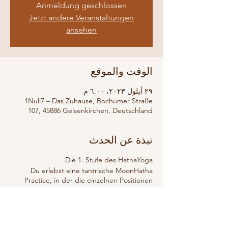
Anmeldung geschlossen
Jetzt andere Veranstaltungen
ansehen
الوقت والموقع
٢٩ أيلول ٢٠٢٣، ٦:٠٠ م
1Null7 – Das Zuhause, Bochumer Straße
107, 45886 Gelsenkirchen, Deutschland
نبذة عن الحدث
Die 1. Stufe des HathaYoga.
Du erlebst eine tantrische MoonHatha
Practice, in der die einzelnen Positionen
länger gehalten und detailliert erklärt
werden.
Wir verbinden uns am Abend mit der
erdenden Mondenergie und legen den