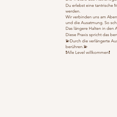
Du erlebst eine tantrische M
werden.
Wir verbinden uns am Abe
und die Ausatmung. So schaf
Das längere Halten in den A
Diese Praxis spricht das b
💫Durch die verlängerte Au
berühren.💫
❗️Alle Level willkommen❗️
Beginner lernen hier detail
Fortgeschrittenen können hie
Die Ablauf folgt einer klare
❗️Diese Mondpraxis ist Grund