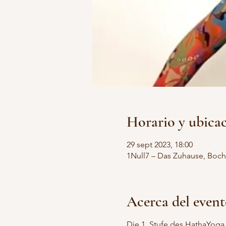
Horario y ubica
29 sept 2023, 18:00
1Null7 – Das Zuhause, Boch
Acerca del even
Die 1. Stufe des HathaYoga