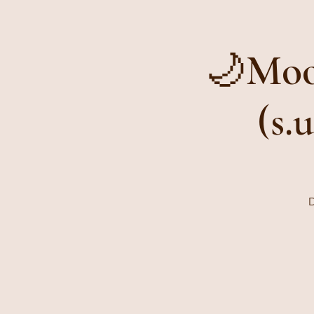
🌙Moo
(s.
D