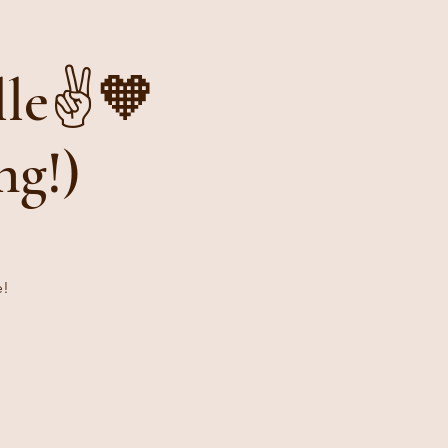
le✌️🧡
ng!)
e!