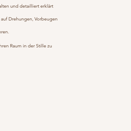
en und detailliert erklärt
 auf Drehungen, Vorbeugen
hren.
en Raum in der Stille zu
gischen Atmung.
 ggf. Varianten an.
 FireHatha)