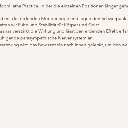
oonHatha Practice, in der die einzelnen Positionen länger gehalt
nd mit der erdenden Mondenergie und legen den Schwerpunkt
fen wir Ruhe und Stabilität für Körper und Geist.
sanas verstärkt die Wirkung und lässt den erdenden Effekt erfa
eruhigende parasympathische Nervensystem an.
ssatmung wird das Bewusstsein nach innen gelenkt, um den wahr
liert ihre Ausrichtung, sowie den Umgang mit der vertieften yo
r intensiv ihre Asanahaltung verfeinern und vertiefen. Ich biete
n Linie: Asanapraxis, Savasana, Pranayama, Meditation.
lage für alle weiteren tantrischen Hatha-Practices❗️(SunHatha &