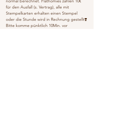
normal berechnet. Flathomies zahlen 10€ 
für den Ausfall (s. Vertrag), alle mit 
Stempelkarten erhalten einen Stempel 
oder die Stunde wird in Rechnung gestellt❣️
Bitte komme pünktlich 10Min. vor 
Kursbeginn, damit wir entspannt und 
pünktlich starten können. 
(5 Min. vor Beginn schließe ich die Haustür.)
no yoga – quick and dirty💥
Wer mich kennt, weiß das wohl…
Mehr anzeigen
Antworten
Diese Veranstaltung teilen