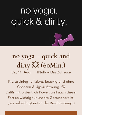
no yoga – quick and
dirty 💥 (60Min.)
Di., 11. Aug.
  |  
1Null7 – Das Zuhause
Krafttraining- effizient, knackig und ohne
Chanten & Ujjayii-Atmung. 🙂
Dafür mit ordentlich Power, weil auch dieser
Part so wichtig für unsere Gesundheit ist.
(lies unbedingt unten die Beschreibung!)