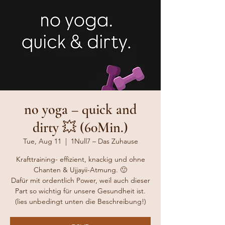
no yoga – quick and
dirty 💥 (60Min.)
Tue, Aug 11
  |  
1Null7 – Das Zuhause
Krafttraining- effizient, knackig und ohne
Chanten & Ujjayii-Atmung. 🙂
Dafür mit ordentlich Power, weil auch dieser
Part so wichtig für unsere Gesundheit ist.
(lies unbedingt unten die Beschreibung!)