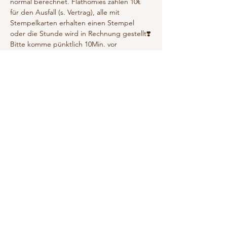
normal berechnet. Flathomies zahlen 10€ 
für den Ausfall (s. Vertrag), alle mit 
Stempelkarten erhalten einen Stempel 
oder die Stunde wird in Rechnung gestellt❣️
Bitte komme pünktlich 10Min. vor 
Kursbeginn, damit wir entspannt und 
pünktlich starten können. 
(5 Min. vor Beginn schließe ich die Haustür.)
no yoga – quick and dirty💥
Wer mich kennt, weiß das wohl…
Show More
RSVP
Share this event