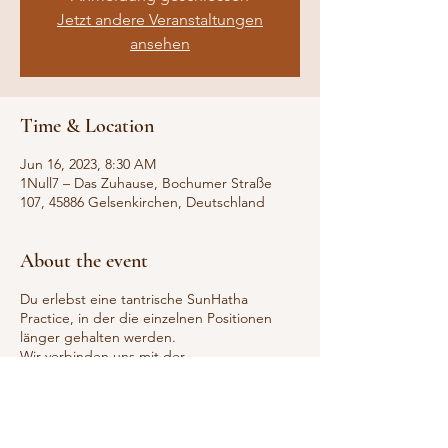
Jetzt andere Veranstaltungen
ansehen
Time & Location
Jun 16, 2023, 8:30 AM
1Null7 – Das Zuhause, Bochumer Straße
107, 45886 Gelsenkirchen, Deutschland
About the event
Du erlebst eine tantrische SunHatha
Practice, in der die einzelnen Positionen
länger gehalten werden.
Wir verbinden uns mit der
energetisierenden Sonnenenergie am
Morgen und legen den Schwerpunkt auf
aktivierende Seitneigungen, herzöffnende
Rückbeugen und die Einatmung.