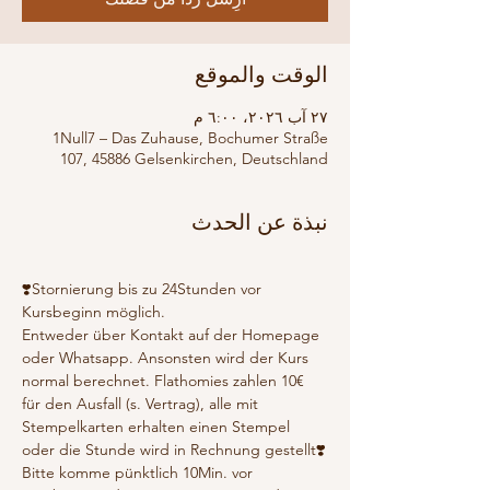
الوقت والموقع
٢٧ آب ٢٠٢٦، ٦:٠٠ م
1Null7 – Das Zuhause, Bochumer Straße
107, 45886 Gelsenkirchen, Deutschland
نبذة عن الحدث
❣️Stornierung bis zu 24Stunden vor 
Kursbeginn möglich.
Entweder über Kontakt auf der Homepage 
oder Whatsapp. Ansonsten wird der Kurs 
normal berechnet. Flathomies zahlen 10€ 
für den Ausfall (s. Vertrag), alle mit 
Stempelkarten erhalten einen Stempel 
oder die Stunde wird in Rechnung gestellt❣️
Bitte komme pünktlich 10Min. vor 