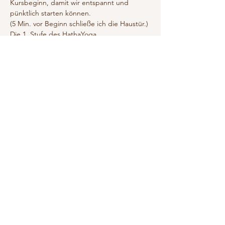
Kursbeginn, damit wir entspannt und 
pünktlich starten können. 
(5 Min. vor Beginn schließe ich die Haustür.)
Die 1. Stufe des HathaYoga. 
Du erlebst eine tantrische MoonHatha 
Practice, in der die einzelnen Positionen 
länger gehalten werden. 
عرض المزيد
أرِسل ردًا من فضلك
شارِك هذا الحدث