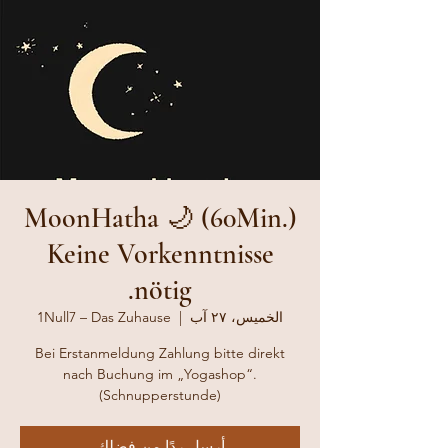
MoonHatha 🌙 (60Min.)
Keine Vorkenntnisse
nötig.
الخميس، ٢٧ آب
  |  
1Null7 – Das Zuhause
Bei Erstanmeldung Zahlung bitte direkt
nach Buchung im „Yogashop“.
(Schnupperstunde)
أرِسل ردًا من فضلك