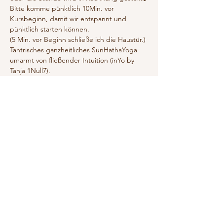
Bitte komme pünktlich 10Min. vor 
Kursbeginn, damit wir entspannt und 
pünktlich starten können. 
(5 Min. vor Beginn schließe ich die Haustür.)
Tantrisches ganzheitliches SunHathaYoga 
umarmt von fließender Intuition (inYo by 
Tanja 1Null7).
SunHatha ist die 2. Stufe des Hathayoga. 
Hier bauen wir eine tiefere und sensiblere 
Verbindungen zur Pranayama auf. Wir 
praktizieren dynamischer, als in der 
MoonHatha-Praxis. Bringe deshalb bitte 
Vorkenntnisse mit!
Show More
RSVP