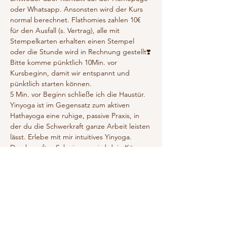
oder Whatsapp. Ansonsten wird der Kurs 
normal berechnet. Flathomies zahlen 10€ 
für den Ausfall (s. Vertrag), alle mit 
Stempelkarten erhalten einen Stempel 
oder die Stunde wird in Rechnung gestellt❣️
Bitte komme pünktlich 10Min. vor 
Kursbeginn, damit wir entspannt und 
pünktlich starten können. 
5 Min. vor Beginn schließe ich die Haustür.
Yinyoga ist im Gegensatz zum aktiven 
Hathayoga eine ruhige, passive Praxis, in 
der du die Schwerkraft ganze Arbeit leisten 
lässt. Erlebe mit mir intuitives Yinyoga. 
Durch sanftes Schwingen wird dein Körper 
sanft eingeladen ein- und abzutauchen. Wir 
gehen in verschiedene Positionen, die uns 
in tiefe Dehnungen bringen. Dort verweilen 
wir 3-10 Minuten.
Yinyoga dehnt deine Bänder, Sehnen und 
Faszien, die sich durch den gesamten 
Körper, wie ein Spinnennetz ziehen.