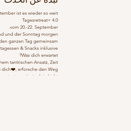
ember ist es wieder so weit!🧡
Tagesretreat+ 4.0
vom 20.-22. September.
end und der Sonntag morgen.
 den ganzen Tag gemeinsam🧡
tagessen & Snacks inklusive.
Was dich erwartet?
m tantrischen Ansatz, Zeit …
u dich❤️, erforsche den Weg,
trete mutig in dein Licht.
Was es dazu braucht?
 von Erwartungen und Normen.
Liebe, deine Tanja
❗️Die Ermäßigung erhalten "hOMies" mit entweder laufenden 10er-Karten oder einer laufenden Monatsflat❗️
ung von 100€ nach Buchung.
Restzahlung bis
20.Au
gust.
‘ gerne Kontakt zu mir auf.🙏