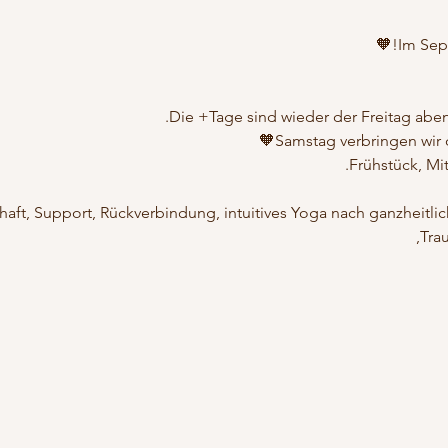
Im Sept
Die +Tage sind wieder der Freitag ab
Samstag verbringen wir
Frühstück, Mit
ft, Support, Rückverbindung, intuitives Yoga nach ganzheitliche
Tra
auso wie du bist. Mit allem was da ist und du mitbringst. Frei
Anzahl
Bei Fragen zur Zahlung nimm