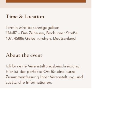
Time & Location
Termin wird bekanntgegeben
1Null7 – Das Zuhause, Bochumer Straße
107, 45886 Gelsenkirchen, Deutschland
About the event
Ich bin eine Veranstaltungsbeschreibung.
Hier ist der perfekte Ort für eine kurze
Zusammenfassung Ihrer Veranstaltung und
zusätzliche Informationen.
Informieren Sie Ihre Gäste über den Ablauf,
die vorgeschriebene Kleiderordnung und
weitere wichtige Informationen. Sollten Sie
Redner auf Ihrer Verantstaltung haben, ist
dies eine tolle Möglichkeit, um sie und Ihre
Beitragsthemen vorzustellen. Falls Ihre
Veranstaltung auf ein bestimmtes Publikum