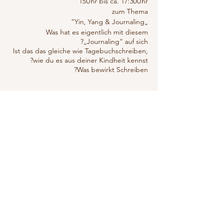
15Uhr bis ca. 17:30Uhr
zum Thema
„Yin, Yang & Journaling“
Was hat es eigentlich mit diesem
„Journaling“ auf sich?
Ist das das gleiche wie Tagebuchschreiben,
wie du es aus deiner Kindheit kennst?
Was bewirkt Schreiben?
Lerne und erfahre direkt was Schreiben für
positive Einflüsse auf dich hat.
التذاكر
An diesem Nachmittag verbinden wir uns
durch eine softe, fließende, tiefe Yogapraxis
(auch für Beginner!)
und
انتهى البيع
kreatives Gestalten, sowie Schreiben mit
نوع التذكرة
unseren tiefsten Schichten. (Träume,
Yin, Yang & Journaling
Selbstrefkexion, Dankbarkeit…. ….)
Du erschaffst dir mit deinem wertvollen Sein
dein eigenes Thema.
السعر
Komm in den Flow.
Nicht nur in der Yogapraxis, auch beim
Schreiben.
Zum Workshop erhälst du: