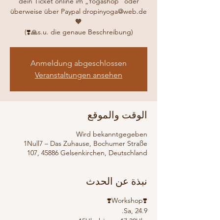
dein Ticket online im „Yogashop“ oder
überweise über Paypal dropinyoga@web.de
(s.u. die genaue Beschreibung🙏❣️)
Anmeldung abgeschlossen
Veranstaltungen ansehen
الوقت والموقع
Wird bekanntgegeben
1Null7 – Das Zuhause, Bochumer Straße
107, 45886 Gelsenkirchen, Deutschland
نبذة عن الحدث
❣️Workshop❣️
Sa, 24.9.