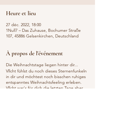
Heure et lieu
27 déc. 2022, 18:00
1Null7 – Das Zuhause, Bochumer Straße
107, 45886 Gelsenkirchen, Deutschland
À propos de l'événement
Die Weihnachtstage liegen hinter dir...
Vllcht fühlst du noch dieses Sternenfunkeln
in dir und möchtest noch bisschen ruhiges
entspanntes Weihnachtsfeeling erleben.
Vllcht war's für dich die letzten Tage aber
auch sehr trubelig und du brauchst jetzt
einfach Zeit zum entspannen.
Ein bisschen abhängen mit deiner Seele...
Yinyoga ist ein passiver Yogastil und richtet
sich an Beginner und Fortgeschrittene.