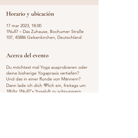
Horario y ubicación
17 mar 2023, 18:00
1Null7 – Das Zuhause, Bochumer Straße
107, 45886 Gelsenkirchen, Deutschland
Acerca del evento
Du möchtest mal Yoga ausprobieren oder
deine bisherige Yogapraxis vertiefen?
Und das in einer Runde von Männern?
Dann lade ich dich 💜lich ein, freitags um
18Uhr 1Null7's Yogaluft zu schnuppern.
Keine Vorkenntnisse nötig!
Bitte komme 10Min. vor der Praxis, damit
wir pünktlich starten können und bringe
eine Yogamatte mit.
Wir freuen uns auf dich,
Tanja & Maik
❗️Alle Männer sind selbstverständlich