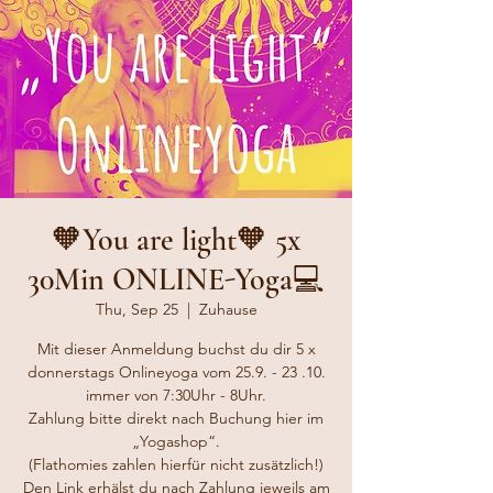
🧡You are light🧡 5x
30Min ONLINE-Yoga💻
Thu, Sep 25
  |  
Zuhause
Mit dieser Anmeldung buchst du dir 5 x
donnerstags Onlineyoga vom 25.9. - 23 .10.
immer von 7:30Uhr - 8Uhr.
Zahlung bitte direkt nach Buchung hier im
„Yogashop“.
(Flathomies zahlen hierfür nicht zusätzlich!)
Den Link erhälst du nach Zahlung jeweils am