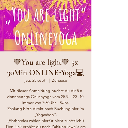
🧡You are light🧡 5x
30Min ONLINE-Yoga💻
jeu. 25 sept.
  |  
Zuhause
Mit dieser Anmeldung buchst du dir 5 x
donnerstags Onlineyoga vom 25.9. - 23 .10.
immer von 7:30Uhr - 8Uhr.
Zahlung bitte direkt nach Buchung hier im
„Yogashop“.
(Flathomies zahlen hierfür nicht zusätzlich!)
Den Link erhälst du nach Zahlung jeweils am