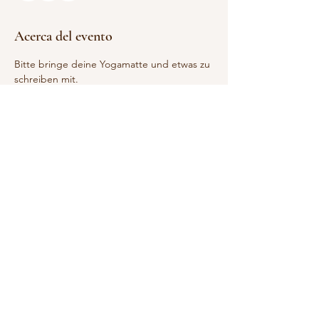
Acerca del evento
Bitte bringe deine Yogamatte und etwas zu 
schreiben mit.
Lässt sich die ☀️ blicken, gehen wir auch 
raus in die Natur. (Ich informiere dich 
vorher noch mal darüber!)
Sei frei, sei du, sei spontan.🧡
Wir beenden mit gemeinsamen Waffeln 
backen und essen.
Die Kosten belaufen sich auf 59,50€
Bitte zahle nach Buchung über unsere 
Homepage im „Yogashop“.
Compartir este evento