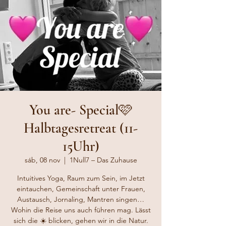
You are- Special🩷
Halbtagesretreat (11-
15Uhr)
sáb, 08 nov
  |  
1Null7 – Das Zuhause
Intuitives Yoga, Raum zum Sein, im Jetzt
eintauchen, Gemeinschaft unter Frauen,
Austausch, Jornaling, Mantren singen…
Wohin die Reise uns auch führen mag. Lässt
sich die ☀️ blicken, gehen wir in die Natur.