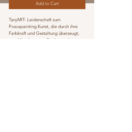
Add to Cart
TanjART- Leidenschaft zum 
Poscapainting.Kunst, die durch ihre 
Farbkraft und Gestaltung überzeugt, 
zum Hinschauen auffordert und 
Geschichten erzählen kann. Werke 
jeglicher Art auf unterschiedlichsten 
Materialen. Unverkennbar die Liebe 
zum Detail. Feine Linien, Striche und 
Pünktchen, die die Objekte 
ausschmücken und wie ein roter Faden 
durchziehen.
Versand
5,50 Euro
Rückgabe