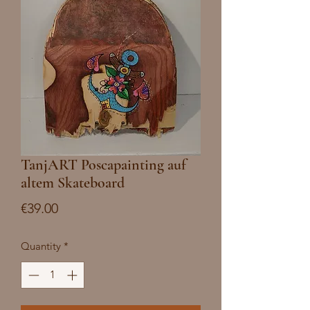
TanjART Poscapainting auf
altem Skateboard
Price
€39.00
Quantity
*