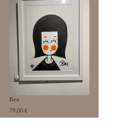
Bea
Preis
79,00 €
Anzahl
*