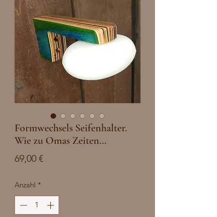
Formwechsels Seifenhalter.
Wie zu Omas Zeiten…
Preis
69,00 €
Anzahl
*