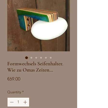
Formwechsels Seifenhalter.
Wie zu Omas Zeiten…
Price
€69.00
Quantity
*