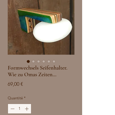
Formwechsels Seifenhalter.
Wie zu Omas Zeiten…
Prix
69,00 €
Quantité
*