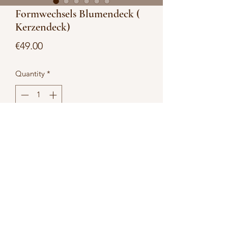
Formwechsels Blumendeck (
Kerzendeck)
Price
€49.00
Quantity
*
Add to Cart
Beispielbilder!!!
Ich baue dir dein Blumendeck bzw
Kerzendeck
Schreibe mir deine Wunschfarbe und
los geht es!