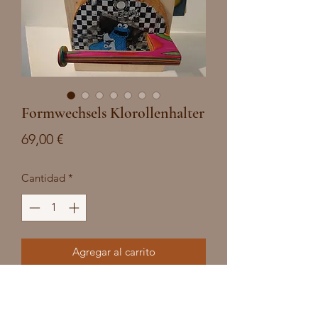
Formwechsels Klorollenhalter
Precio
69,00 €
Cantidad
*
Agregar al carrito
Absoluter Hingucker.Schreibe uns 
deine Lieblingsfarben und wir bauen 